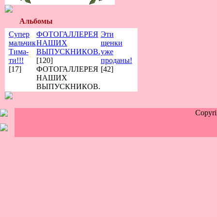
Альбомы
Супер
ФОТОГАЛЛЕРЕЯ
Эти
мальчик
НАШИХ
щенки
Тима-
ВЫПУСКНИКОВ.
уже
ти!!!
[120]
проданы!
[17]
ФОТОГАЛЛЕРЕЯ
[42]
НАШИХ
ВЫПУСКНИКОВ.
Copyr