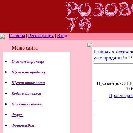
Главная
|
Регистрация
|
Вход
Меню сайта
Главная
»
Фотоал
уже проданы!
» В
Главная страница
Щенки на продажу
Щенки питомника
Просмотров: 3136
5.0
Кобели для вязки
Просмотрет
Полезные советы
Форум
Фотоальбом