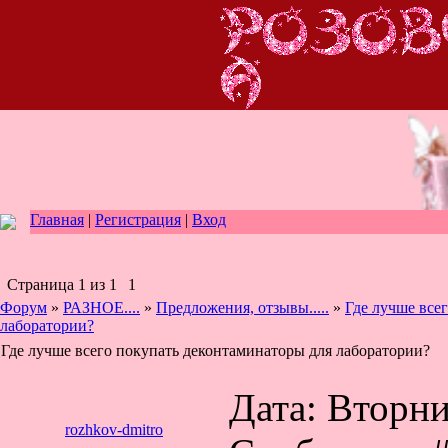
Главная
|
Регистрация
|
Вход
Страница
1
из
1
1
Форум
»
РАЗНОЕ....
»
Предложения, отзывы.....
»
Где лучше все
лаборатории?
Где лучше всего покупать деконтаминаторы для лаборатории?
Дата: Вторник
rozhkov-dmitro