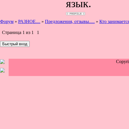
язык.
Форум
»
РАЗНОЕ....
»
Предложения, отзывы.....
»
Кто занимаетс
Страница
1
из
1
1
Copyr