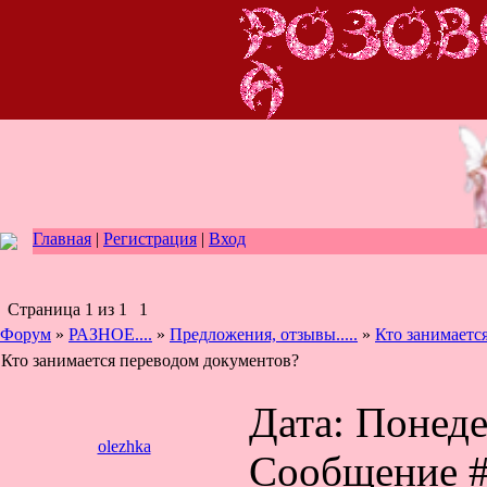
Главная
|
Регистрация
|
Вход
Страница
1
из
1
1
Форум
»
РАЗНОЕ....
»
Предложения, отзывы.....
»
Кто занимаетс
Кто занимается переводом документов?
Дата: Понеде
olezhka
Сообщение 