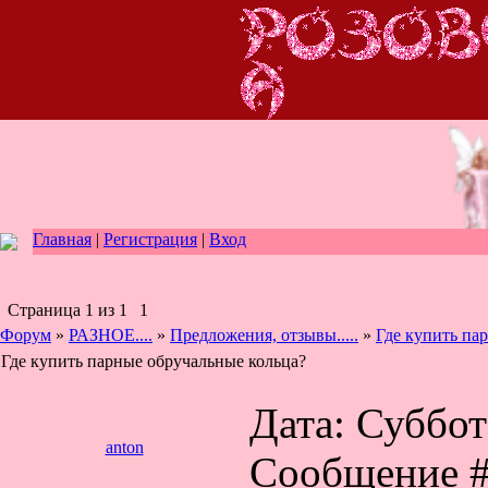
Главная
|
Регистрация
|
Вход
Страница
1
из
1
1
Форум
»
РАЗНОЕ....
»
Предложения, отзывы.....
»
Где купить па
Где купить парные обручальные кольца?
Дата: Суббота
anton
Сообщение 