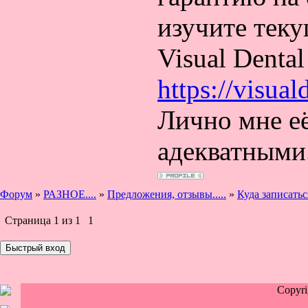
изучите тек
Visual Dental
https://visual
Лично мне её
адекватными
Форум
»
РАЗНОЕ....
»
Предложения, отзывы.....
»
Куда записатьс
Страница
1
из
1
1
Copyr