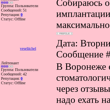
Собираюсь о
Группа: Пользователи
Сообщений:
51
имплантации
Репутация:
0
Статус:
Offline
максимально
Дата: Вторник
veseliichel
Сообщение 
Лейтенант
В Воронеже 
Группа: Пользователи
Сообщений:
42
стоматологи
Репутация:
0
Статус:
Offline
через отзывы
надо ехать н