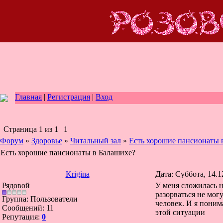
Главная
|
Регистрация
|
Вход
Страница
1
из
1
1
Форум
»
Здоровье
»
Читальный зал
»
Есть хорошие пансионаты 
Есть хорошие пансионаты в Балашихе?
Krigina
Дата: Суббота, 14.1
Рядовой
У меня сложилась н
разорваться не мог
Группа: Пользователи
человек. И я поним
Сообщений:
11
этой ситуации
Репутация:
0