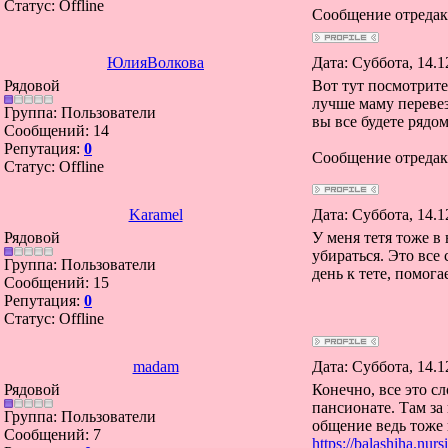
Статус:
Offline
Сообщение отреда
ЮлияВолкова
Дата: Суббота, 14.1
Рядовой
Вот тут посмотрит
лучше маму перевез
Группа: Пользователи
вы все будете рядо
Сообщений:
14
Репутация:
0
Сообщение отреда
Статус:
Offline
Karamel
Дата: Суббота, 14.1
Рядовой
У меня тетя тоже в
убираться. Это все
Группа: Пользователи
день к тете, помог
Сообщений:
15
Репутация:
0
Статус:
Offline
madam
Дата: Суббота, 14.1
Рядовой
Конечно, все это с
пансионате. Там за
Группа: Пользователи
общение ведь тоже 
Сообщений:
7
https://balashiha.nur