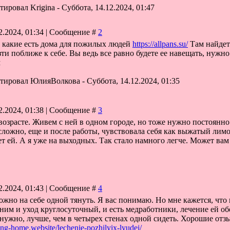
ктировал
Krigina
-
Суббота, 14.12.2024, 01:47
2.2024, 01:34 | Сообщение #
2
е какие есть дома для пожилых людей
https://allpans.su/
Там найдете
ти поближе к себе. Вы ведь все равно будете ее навещать, нужно
м
ктировал
ЮлияВолкова
-
Суббота, 14.12.2024, 01:35
2.2024, 01:38 | Сообщение #
3
 возрасте. Живем с ней в одном городе, но тоже нужно постоянно 
 сложно, еще и после работы, чувствовала себя как выжатый лимо
ает ей. А я уже на выходных. Так стало намного легче. Может вам
2.2024, 01:43 | Сообщение #
4
ложно на себе одной тянуть. Я вас понимаю. Но мне кажется, что
 ним и уход круглосуточный, и есть медработники, лечение ей об
нужно, лучше, чем в четырех стенах одной сидеть. Хорошие от
sing-home.website/lechenie-pozhilyix-lyudej/