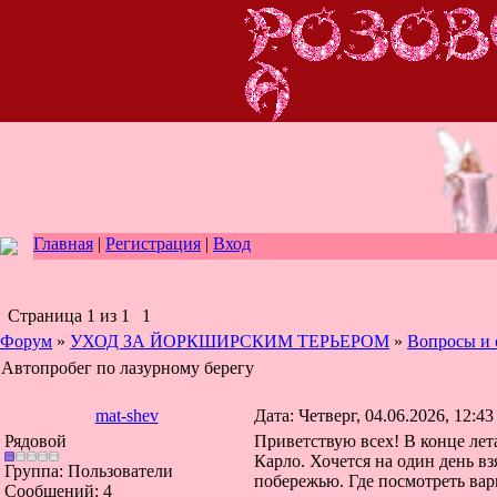
Главная
|
Регистрация
|
Вход
Страница
1
из
1
1
Форум
»
УХОД ЗА ЙОРКШИРСКИМ ТЕРЬЕРОМ
»
Вопросы и 
Автопробег по лазурному берегу
mat-shev
Дата: Четверг, 04.06.2026, 12:4
Рядовой
Приветствую всех! В конце лет
Карло. Хочется на один день в
Группа: Пользователи
побережью. Где посмотреть ва
Сообщений:
4