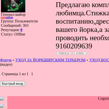
Предлагаю компл
любимца.Стижка,
Генерал-майор
воспитанию,дрес
Группа: Пользователи
Сообщений:
303
вашего йорка,а з
Репутация:
0
Статус:
Offline
проводить необх
9160209639
Форум
»
УХОД ЗА ЙОРКШИРСКИМ ТЕРЬЕРОМ
»
УХОД,ВО
(видео)
Страница
1
из
1
1
Copyr