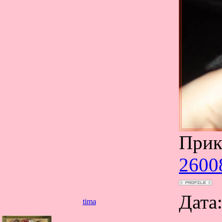
Прик
2600
Дата
tima