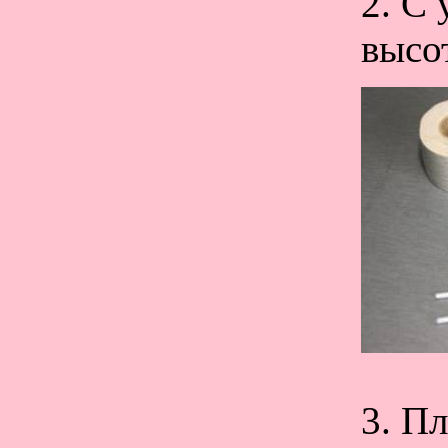
2. С
высо
3. П