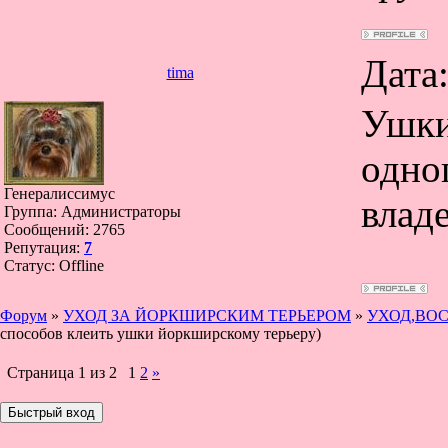
Дата
tima
Ушки
одно
Генералиссимус
влад
Группа: Администраторы
Сообщений:
2765
Репутация:
7
Статус:
Offline
Форум
»
УХОД ЗА ЙОРКШИРСКИМ ТЕРЬЕРОМ
»
УХОД,ВО
способов клеить ушки йоркширскому терьеру)
Страница
1
из
2
1
2
»