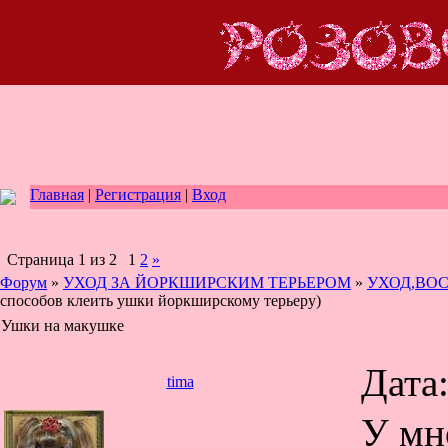
Главная
|
Регистрация
|
Вход
Страница
1
из
2
1
2
»
Форум
»
УХОД ЗА ЙОРКШИРСКИМ ТЕРЬЕРОМ
»
УХОД,ВО
способов клеить ушки йоркширскому терьеру)
Ушки на макушке
Дата
tima
У мн