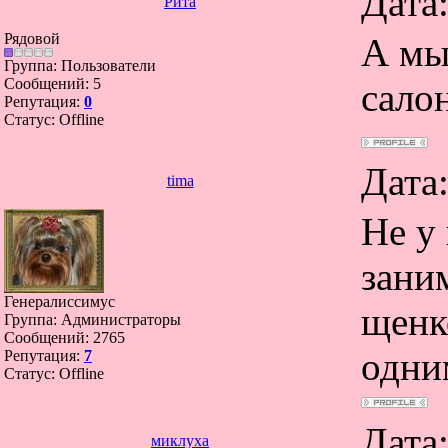
Дата
Рита
Рядовой
А мы
Группа: Пользователи
Сообщений:
5
сало
Репутация:
0
Статус:
Offline
Дата
tima
Не у
зани
Генералиссимус
щенко
Группа: Администраторы
Сообщений:
2765
одни
Репутация:
7
Статус:
Offline
Дата
миклуха