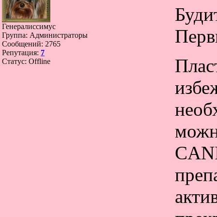
Буди
Генералиссимус
Перв
Группа: Администраторы
Сообщений:
2765
Репутация:
7
Плас
Статус:
Offline
избе
необ
можн
CANI
препа
акти