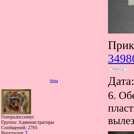
Прик
3498
Дата
tima
6. Об
пласт
Генералиссимус
вылез
Группа: Администраторы
Сообщений:
2765
Репутация:
7