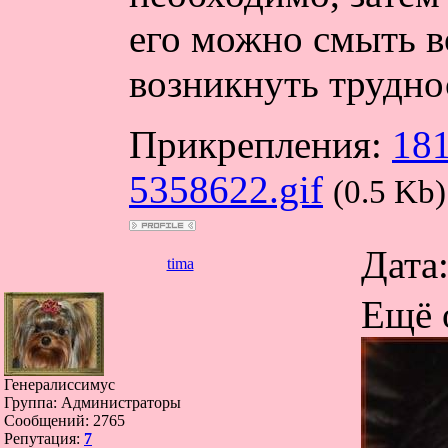
его можно смыть в
возникнуть трудно
Прикрепления:
181
5358622.gif
(0.5 Kb)
Дата
tima
Ещё 
Генералиссимус
Группа: Администраторы
Сообщений:
2765
Репутация:
7