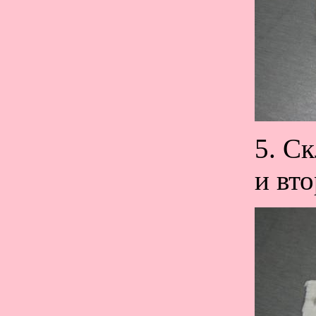
5. Ск
и вт