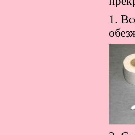
прек
1. В
обез