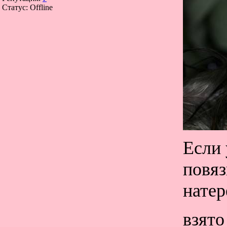
Статус:
Offline
Если 
повяз
натер
взято