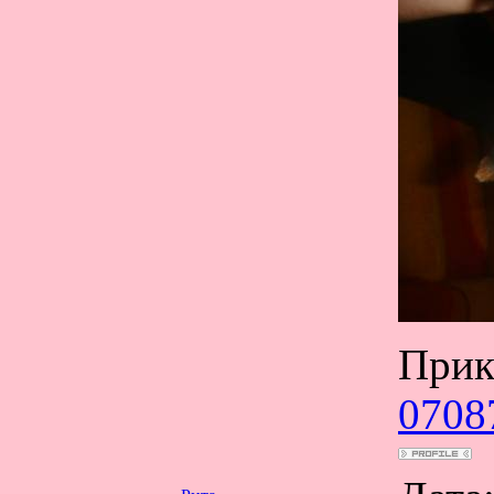
Прик
0708