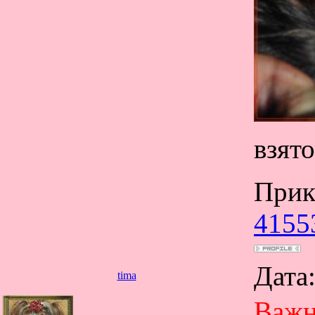
взято
Прик
4155
Дата
tima
Важно