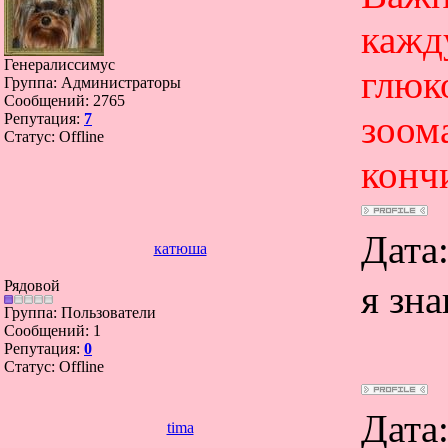
кажд
Генералиссимус
глюко
Группа: Администраторы
Сообщений:
2765
зоома
Репутация:
7
Статус:
Offline
конч
Дата:
катюша
Рядовой
я зн
Группа: Пользователи
Сообщений:
1
Репутация:
0
Статус:
Offline
Дата
tima