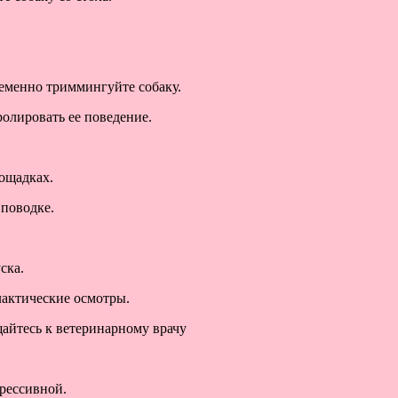
временно триммингуйте собаку.
олировать ее поведение.
лощадках.
 поводке.
ска.
лактические осмотры.
щайтесь к ветеринарному врачу
грессивной.