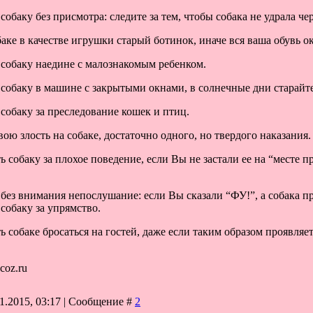
 собаку без присмотра: следите за тем, чтобы собака не удрала ч
обаке в качестве игрушки старый ботинок, иначе вся ваша обувь о
ь собаку наедине с малознакомым ребенком.
ь собаку в машине с закрытыми окнами, в солнечные дни старайт
 собаку за преследование кошек и птиц.
вою злость на собаке, достаточно одного, но твердого наказания.
ь собаку за плохое поведение, если Вы не застали ее на “месте пр
ь без внимания непослушание: если Вы сказали “ФУ!”, а собака п
 собаку за упрямство.
ть собаке бросаться на гостей, даже если таким образом проявля
coz.ru
1.2015, 03:17 | Сообщение #
2