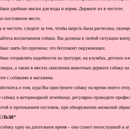
обаки удобные миски для воды и корма. Держите их в чистоте.
ке постоянное место.
у в чистоте, следите за тем, чтобы шерсть была расчесана, свое
айтесь воспитанием собаки. Вы должны в любой ситуации контр
обаке лаять без причины: это беспокоит окружающих.
обаке отправлять надобности на тротуаре, на клумбах, детских п
лицах, а также в местах скопления животных держите собаку на
ите с собаками в магазины.
аботьтесь о том, куда Вы пристроите собаку на время своего отпу
е собаку в ветеринарной лечебнице, регулярно проводите профи
тотой и протеканием пустовок, при обнаружении аномалий обра
ЕЛЬЗЯ”
ь собаку одну на длительное время – она станет непослушной и а