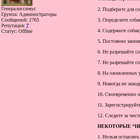
Генералиссимус
2. Подберите для с
Группа: Администраторы
Сообщений:
2765
3. Определите соба
Репутация:
7
4. Содержите собак
Статус:
Offline
5. Постоянно заним
6. Не разрешайте с
7. Не разрешайте с
8. На оживленных у
9. Никогда не заход
10. Своевременно з
11. Зарегистрируйт
12. Следите за чис
НЕКОТОРЫЕ “Н
1. Нельзя оставлят