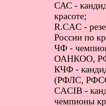
САС - канди
красоте;
R.CAC - рез
России по кр
ЧФ - чемпио
ОАНКОО, Р
КЧФ - канди
(РФЛС, РФС
CACIB - кан
чемпионы кр