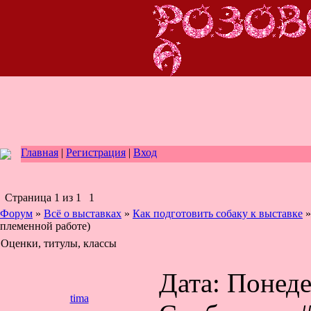
Главная
|
Регистрация
|
Вход
Страница
1
из
1
1
Форум
»
Всё о выставках
»
Как подготовить собаку к выставке
»
племенной работе)
Оценки, титулы, классы
Дата: Понеде
tima