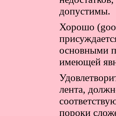
допустимы.
Хорошо (good
присуждаетс
основными п
имеющей явн
Удовлетворит
лента, должн
соответству
пороки слож