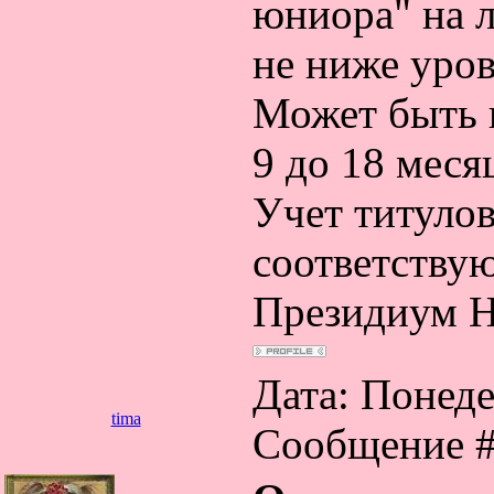
юниора" на 
не ниже уро
Может быть п
9 до 18 меся
Учет титуло
соответству
Президиум 
Дата: Понеде
tima
Сообщение 