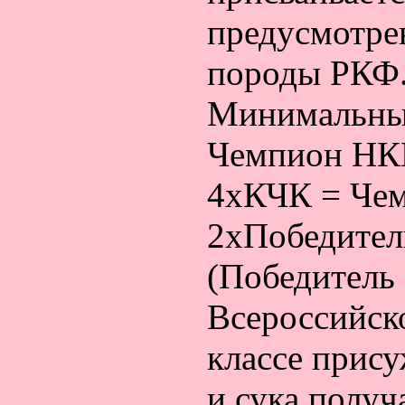
предусмотр
породы РКФ
Минимальные
Чемпион НК
4хКЧК = Че
2хПобедите
(Победитель
Всероссийск
классе прису
и сука полу