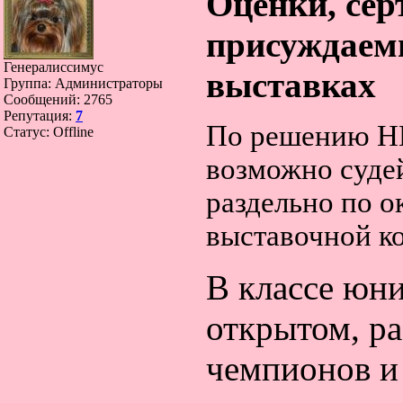
Оценки, сер
присуждаем
Генералиссимус
выставках
Группа: Администраторы
Сообщений:
2765
Репутация:
7
По решению Н
Статус:
Offline
возможно суде
раздельно по о
выставочной к
В классе юн
открытом, ра
чемпионов и