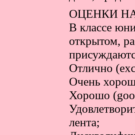
ОЦЕНКИ НА
В классе юн
открытом, ра
присуждаютс
Отлично (exce
Очень хорошо
Хорошо (good
Удовлетворите
лента;