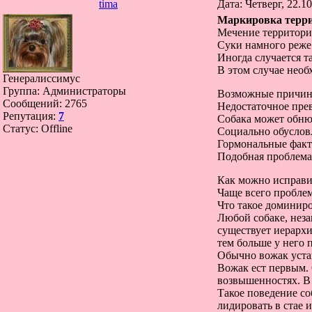
tima
Дата: Четверг, 22.1
Маркировка терри
Мечение территории
Суки намного реже
Иногда случается т
В этом случае нео
Генералиссимус
Группа: Администраторы
Возможные причин
Сообщений:
2765
Недостаточное пре
Репутация:
7
Собака может обнюх
Статус:
Offline
Социально обусловл
Гормональные факт
Подобная проблема 
Как можно исправи
Чаще всего проблем
Что такое доминир
Любой собаке, неза
существует иерархи
тем больше у него 
Обычно вожак устан
Вожак ест первым. 
возвышенностях. В 
Такое поведение со
лидировать в стае 