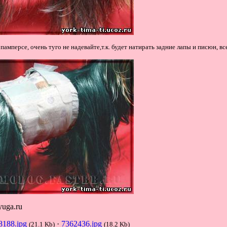
 памперсе, очень туго не надевайте,т.к. будет натирать задние лапы и писюн, в
yuga.ru
8188.jpg
·
7362436.jpg
(21.1 Kb)
(18.2 Kb)