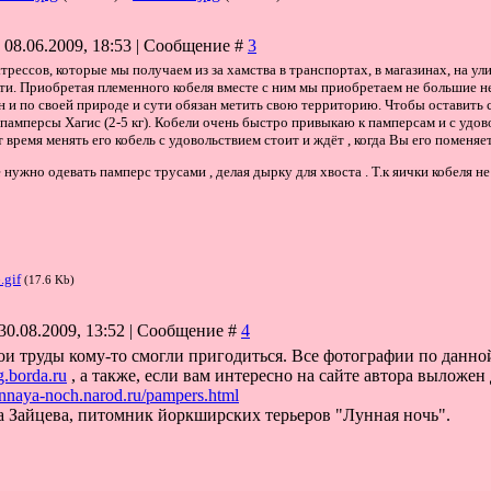
 08.06.2009, 18:53 | Сообщение #
3
трессов, которые мы получаем из за хамства в транспортах, в магазинах, на у
ти. Приобретая племенного кобеля вместе с ним мы приобретаем не большие не
 и по своей природе и сути обязан метить свою территорию. Чтобы оставить 
амперсы Хагис (2-5 кг). Кобели очень быстро привыкаю к памперсам и с удово
 время менять его кобель с удовольствием стоит и ждёт , когда Вы его поменяет
е нужно одевать памперс трусами , делая дырку для хвоста . Т.к яички кобеля
.gif
(17.6 Kb)
30.08.2009, 13:52 | Сообщение #
4
мои труды кому-то смогли пригодиться. Все фотографии по данн
.borda.ru
, а также, если вам интересно на сайте автора выложе
lunnaya-noch.narod.ru/pampers.html
 Зайцева, питомник йоркширских терьеров "Лунная ночь".