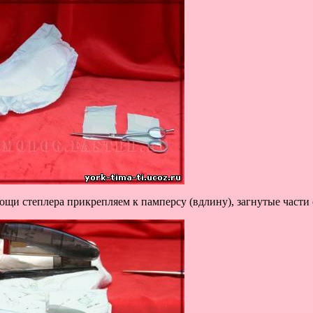
щи степлера прикрепляем к памперсу (вдлину), загнутые части