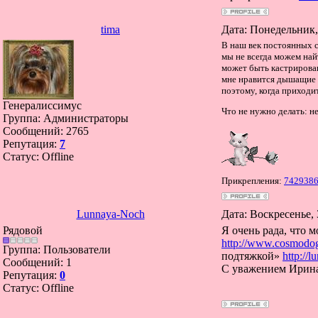
tima
Дата: Понедельник,
В наш век постоянных с
мы не всегда можем най
может быть кастрирован
мне нравится дышащие п
поэтому, когда приходит
Генералиссимус
Что не нужно делать: н
Группа: Администраторы
Сообщений:
2765
Репутация:
7
Статус:
Offline
Прикрепления:
7429386
Lunnaya-Noch
Дата: Воскресенье, 
Рядовой
Я очень рада, что 
http://www.cosmodog
Группа: Пользователи
подтяжкой»
http://
Сообщений:
1
С уважением Ирина
Репутация:
0
Статус:
Offline