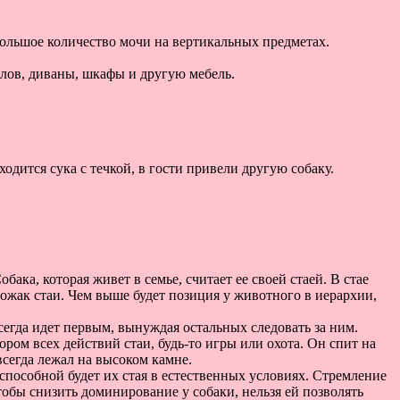
большое количество мочи на вертикальных предметах.
толов, диваны, шкафы и другую мебель.
ится сука с течкой, в гости привели другую собаку.
ака, которая живет в семье, считает ее своей стаей. В стае
вожак стаи. Чем выше будет позиция у животного в иерархии,
егда идет первым, вынуждая остальных следовать за ним.
ром всех действий стаи, будь-то игры или охота. Он спит на
сегда лежал на высоком камне.
еспособной будет их стая в естественных условиях. Стремление
чтобы снизить доминирование у собаки, нельзя ей позволять