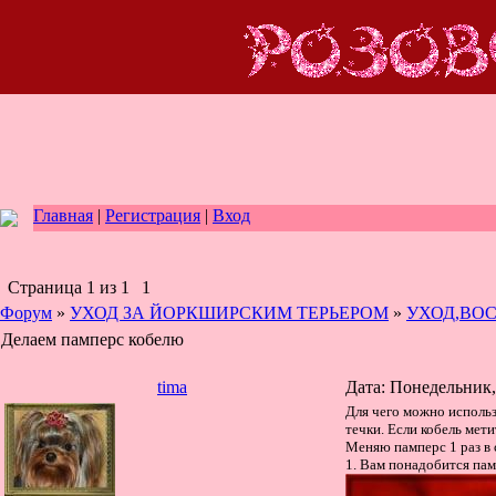
Главная
|
Регистрация
|
Вход
Страница
1
из
1
1
Форум
»
УХОД ЗА ЙОРКШИРСКИМ ТЕРЬЕРОМ
»
УХОД,ВО
Делаем памперс кобелю
tima
Дата: Понедельник,
Для чего можно использ
течки. Если кобель мет
Меняю памперс 1 раз в 
1. Вам понадобится па