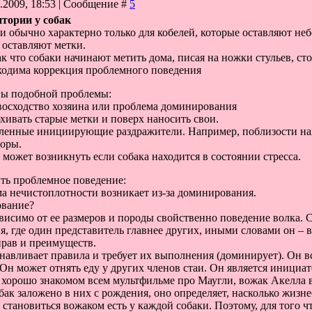
0.2009, 18:53 | Сообщение #
5
тории у собак
 обычно характерно только для кобелей, которые оставляют не
 оставляют метки.
ак что собаки начинают метить дома, писая на ножки стульев, с
бходима коррекция проблемного поведения
ы подобной проблемы:
восходство хозяина или проблема доминирования
ивать старые метки и поверх наносить свои.
енные инициирующие раздражители. Например, поблизости наход
оры.
может возникнуть если собака находится в состоянии стресса.
ть проблемное поведение:
а нечистоплотности возникает из-за доминирования.
ование?
висимо от ее размеров и породы свойственно поведение волка. Соб
я, где один представитель главнее других, иными словами он – 
прав и преимуществ.
авливает правила и требует их выполнения (доминирует). Он вс
Он может отнять еду у других членов стаи. Он является инициато
хорошо знакомом всем мультфильме про Маугли, вожак Акелла в
бак заложено в них с рождения, оно определяет, насколько жизн
и становиться вожаком есть у каждой собаки. Поэтому, для того 