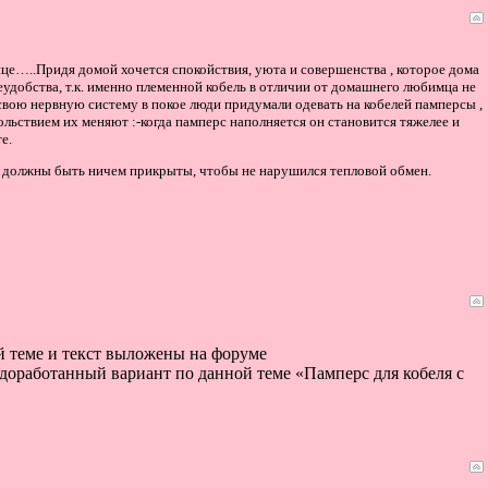
лице…..Придя домой хочется спокойствия, уюта и совершенства , которое дома
удобства, т.к. именно племенной кобель в отличии от домашнего любимца не
свою нервную систему в покое люди придумали одевать на кобелей памперсы ,
льствием их меняют :-когда памперс наполняется он становится тяжелее и
е.
 не должны быть ничем прикрыты, чтобы не нарушился тепловой обмен.
ой теме и текст выложены на форуме
н доработанный вариант по данной теме «Памперс для кобеля с